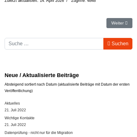
Zuletzt aktualisiert: 14. April 2026
Zugriffe: 4848
Nächster Beit
Weiter
Suchbegriff
Suchen
Neue / Aktualisierte Beiträge
Absteigend sortiert nach Datum (aktualisierte Beiträge mit Datum der ersten
Veröffentlichung)
Aktuelles
21. Juli 2022
Wichtige Kontakte
21. Juli 2022
Datenprüfung - nicht nur für die Migration